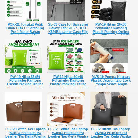
PCK-21 Tongkat Petik
SL-03 Case for Samsung
PW-19 Hitam 20x30
Buah Bisa Di Sambung
Galaxy Tab S10 / S10 FE
Polymailer Kantong
Per 1 Meter Bahan
X526B Leather Case Flip
Plastik Packing Online
Stainless Steel Bisa
Cover Sarung Ada Slot
Shop 100 Lembar LDPE
Pasang Gergaji Sabit
Simpan
Premium Tebal Glossy
Jaring Buat Kait Cocok
Rp 110.040,-
Anti Air Perekat Kuat
Berkebun
Rp 280,-
Rp 50.120,-
PW-19 Hijau 35x50
PW-19 Hijau 30x40
MVS-19 Pompa Khusus
Polymailer Kantong
Polymailer Kantong
Plastik Vacuum Zip Lock
Plastik Packing Online
Plastik Packing Online
Pompa Sedot Angin
Shop 100 Lembar LDPE
Shop 100 Lembar LDPE
Plastik Vacuum Sous
Premium Tebal Glossy
Premium Tebal Glossy
Vide cooking Embossed
Anti Air Perekat Kuat
Anti Air Perekat Kuat
Seal Bisa Rechargeable
Rp 770,-
Rp 560,-
Rp 148.000,-
LC-12 Coffee Tas Laptop
LC-12 Coklat Tas Laptop
LC-12 Hitam Tas Laptop
Wanita Premium PU
Wanita Premium PU
Wanita Premium PU
Leather Tas Kerja Wanita
Leather Tas Kerja Wanita
Leather Tas Kerja Wanita