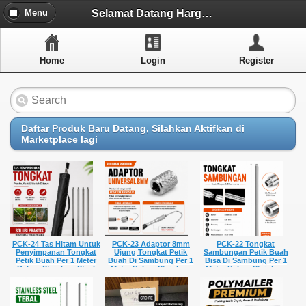
Menu
Selamat Datang HargaGrosiran.com - Versi 2.2.
Menu
Home
Home
Login
Register
Artikel
Layanan Pelangan
FAQ
Daftar Produk Baru Datang, Silahkan Aktifkan di
Marketplace lagi
Info Dropship
New Arrivals
Out of Stock
Contact Us
PCK-24 Tas Hitam Untuk
PCK-23 Adaptor 8mm
PCK-22 Tongkat
Penyimpanan Tongkat
Ujung Tongkat Petik
Sambungan Petik Buah
Petik Buah Per 1 Meter
Buah Di Sambung Per 1
Bisa Di Sambung Per 1
Bahan Stainless Steel
Meter Bahan Stainless
Meter Bahan Stainless
Close Menu
Bisa Pasang Gergaji
Steel Bisa Pasang
Steel Bisa Pasang
Sabit Jaring Buat Kait
Gergaji Sabit Jaring Buat
Gergaji Sabit Jaring Buat
Cocok Berkebun
Kait Cocok Berkebun
Kait Cocok Berkebun
Rp 19.950,-
Rp 13.510,-
Rp 45.150,-