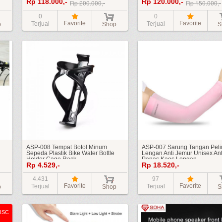
Rp 118.000,-
Rp 120.000,-
Bag Pannier
Anti Air Tas Sepeda Gunung
Rp 200.000,-
Rp 150.000,-
0
0
Favorite
Favorite
Terjual
Terjual
p
Shop
S
ASP-008 Tempat Botol Minum
ASP-007 Sarung Tangan Pel
Sepeda Plastik Bike Water Bottle
Lengan Anti Jemur Unisex Ant
Holder Cage Rack
Panas Kaos Lengan
Rp 4.529,-
Rp 18.520,-
4.431
97
Favorite
Favorite
Terjual
Terjual
p
Shop
S
ISC