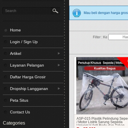
Mau beli dengan harga grosi
Home
Filter :
Ke
Login / Sign Up
Artikel
Layanan Pelangan
Daftar Harga Grosir
Dropship Langganan
Peta Situs
Contact Us
ASP-015 Plastik Pelindung Sep
/ Motor Listrik Sarung Sepeda
Categories
Universal Anti Bedu dan Tahan