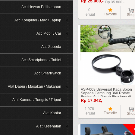
Rp 25.060,-
Hujan
Rp 35.800,-
Acc Hewan Peliharaaan
0
Favorite
Terjual
Sho
Acc Komputer / Mac / Laptop
Acc Mobil / Car
Acc Sepeda
Acc Smartphone / Tablet
Acc SmartWatch
Alat Dapur / Masakan / Makanan
ASP-009 Universal Kaca Spion
Sepeda Cembung 360 Rotate
Bening Anti Pecah Bisa juga di
Alat Kamera / Tongsis / Tripod
Rp 17.042,-
Motor Bisa Adjustable
1.976
Alat Kantor
Favorite
Terjual
Sho
Alat Kesehatan
D