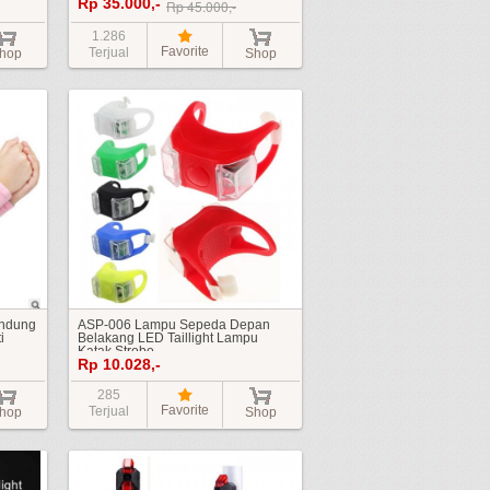
Rp 35.000,-
Duduk Bicycle Saddle Seat Cover
Rp 45.000,-
Anti Slip UNIVERSAL
1.286
Favorite
Terjual
hop
Shop
indung
ASP-006 Lampu Sepeda Depan
i
Belakang LED Taillight Lampu
Katak Strobo
Rp 10.028,-
285
Favorite
Terjual
hop
Shop