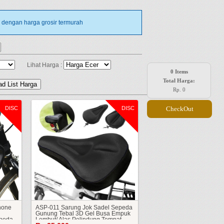
i dengan harga grosir termurah
Lihat Harga :
0 Items
Total Harga:
Rp.
0
DISC
DISC
CheckOut
hone
ASP-011 Sarung Jok Sadel Sepeda
Gunung Tebal 3D Gel Busa Empuk
epeda
Lembut/ Alas Pelindung Tempat