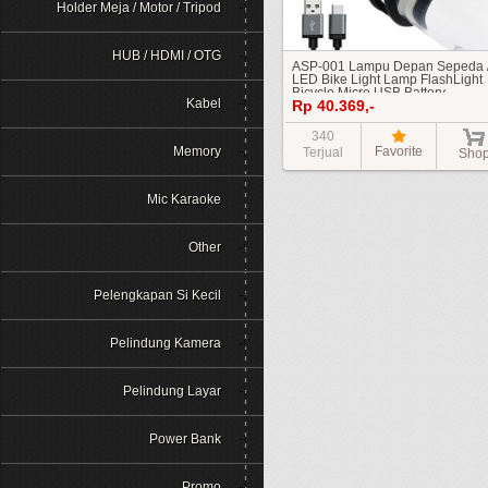
Holder Meja / Motor / Tripod
HUB / HDMI / OTG
ASP-001 Lampu Depan Sepeda 
LED Bike Light Lamp FlashLight
Bicycle Micro USB Battery
Kabel
Rp 40.369,-
Rechargeable / SENTER SINAR
TERANG Baterai Pakai Charge
340
Memory
Favorite
Terjual
Sho
Mic Karaoke
Other
Pelengkapan Si Kecil
Pelindung Kamera
Pelindung Layar
Power Bank
Promo