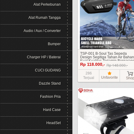
Alat Perkebunan
Alat Rumah Tangga
Audio / Aux / Converter
Bumper
TSP-001 B-Soul Tas Sepeda
Charger HP / Baterai
Design Segitiga Tahan Air Bahan
Kuat Kualitas Terjamin Bergarans
Rp 118.000,-
Gowes Resleting HardShell
Rp 148.000,-
Triangle Bag Waterproof ASP-01
CUCI GUDANG
286
Unfavorite
Terjual
Sho
Dazzle Stand
Fashion Pria
Hard Case
HeadSet