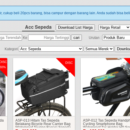
r, cukup beli 20pcs barang, bisa campur dengan barang lain. Anda sudah bisa bel
Acc Sepeda
Ke
Urutan :
Kategori
DISC
DISC
30%
eda
ASP-013 Hitam Tas Sepeda
ASP-012 Tas Sepeda Handp
Belakang Bicycle Rear Carrier Bag
Cycling Smartphone Bag
Waterproof Touring Bagasi Sepeda
Waterproof Tas Holder HP S