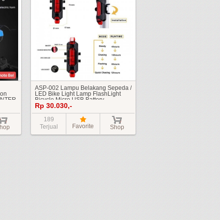
ASP-002 Lampu Belakang Sepeda /
son
LED Bike Light Lamp FlashLight
SENTER
Bicycle Micro USB Battery
Rp 30.030,-
 USB
Rechargeable / SENTER SINAR
i Cas
TERANG Baterai Rechargeable
189
Favorite
Terjual
hop
Shop