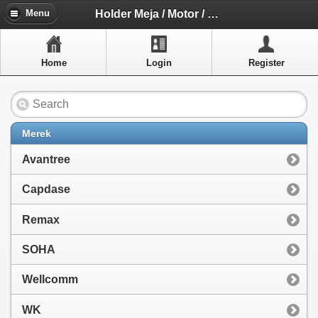
Menu
Holder Meja / Motor / Tripod SOHA
Menu
Home
Home
Login
Register
Artikel
Layanan Pelangan
FAQ
Merek
Info Dropship
Avantree
New Arrivals
Capdase
Out of Stock
Remax
Contact Us
SOHA
Wellcomm
Close Menu
WK