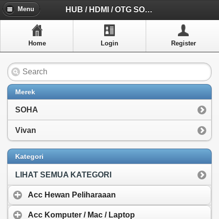
Menu
HUB / HDMI / OTG SOHA
Menu
Home
Home
Login
Register
Artikel
Layanan Pelangan
FAQ
Merek
Info Dropship
SOHA
New Arrivals
Vivan
Out of Stock
Kategori
Contact Us
LIHAT SEMUA KATEGORI
Acc Hewan Peliharaaan
Close Menu
Acc Komputer / Mac / Laptop