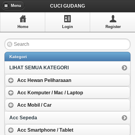
Menu
CUCI GUDANG
Menu
Home
Home
Login
Register
Artikel
Layanan Pelangan
FAQ
Kategori
Info Dropship
LIHAT SEMUA KATEGORI
New Arrivals
Acc Hewan Peliharaaan
Out of Stock
Acc Komputer / Mac / Laptop
Acc Mobil / Car
Contact Us
Acc Sepeda
Close Menu
Acc Smartphone / Tablet