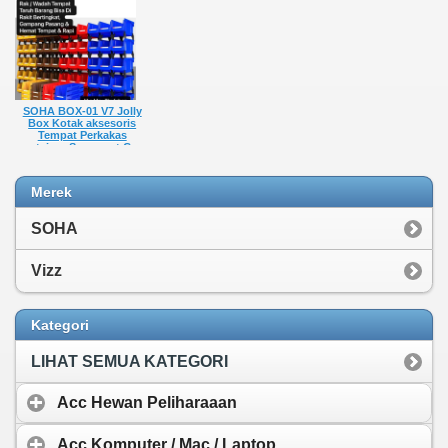
jadi Rak
jadi Rak
jadi Rak
Rp 180.000,-
Rp 120.000,-
Rp 75.000,-
SOHA BOX-01 V7 Jolly
Box Kotak aksesoris
Tempat Perkakas
container Sparepart Case
Bisa disusun bertingkat
jadi Rak
Rp 300.000,-
Merek
SOHA
Vizz
Kategori
LIHAT SEMUA KATEGORI
Acc Hewan Peliharaaan
Acc Komputer / Mac / Laptop