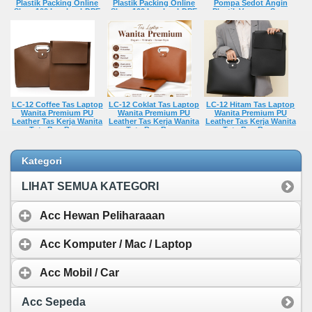
Plastik Packing Online
Plastik Packing Online
Pompa Sedot Angin
Shop 100 Lembar LDPE
Shop 100 Lembar LDPE
Plastik Vacuum Sous
Premium Tebal Glossy
Premium Tebal Glossy
Vide cooking Embossed
Anti Air Perekat Kuat
Anti Air Perekat Kuat
Seal Bisa Rechargeable
Rp 770,-
Rp 560,-
Rp 148.000,-
LC-12 Coffee Tas Laptop
LC-12 Coklat Tas Laptop
LC-12 Hitam Tas Laptop
Wanita Premium PU
Wanita Premium PU
Wanita Premium PU
Leather Tas Kerja Wanita
Leather Tas Kerja Wanita
Leather Tas Kerja Wanita
Tote Bag Besar
Tote Bag Besar
Tote Bag Besar
Waterproof Elegan
Waterproof Elegan
Waterproof Elegan
Korean Style
Korean Style
Korean Style
Rp 175.000,-
Rp 175.000,-
Rp 175.000,-
Kategori
LIHAT SEMUA KATEGORI
Acc Hewan Peliharaaan
Acc Komputer / Mac / Laptop
Acc Mobil / Car
Acc Sepeda