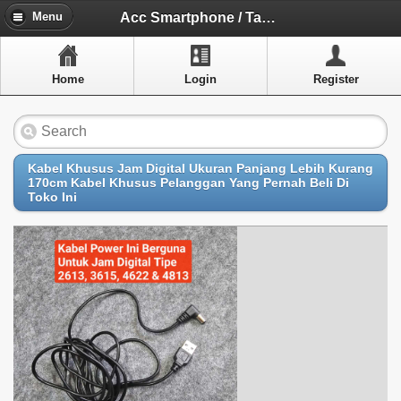
Menu
Acc Smartphone / Tablet
Menu
Home
Home
Login
Register
Artikel
Layanan Pelangan
FAQ
Kabel Khusus Jam Digital Ukuran Panjang Lebih Kurang
170cm Kabel Khusus Pelanggan Yang Pernah Beli Di
Toko Ini
Info Dropship
New Arrivals
Out of Stock
Contact Us
Close Menu