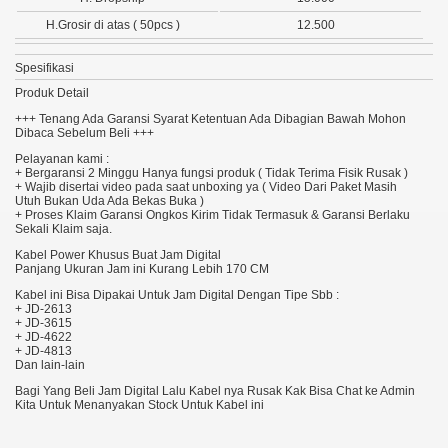
H.Grosir di atas ( 50pcs )
12.500
Spesifikasi
Produk Detail
+++ Tenang Ada Garansi Syarat Ketentuan Ada Dibagian Bawah Mohon
Dibaca Sebelum Beli +++
Pelayanan kami :
+ Bergaransi 2 Minggu Hanya fungsi produk ( Tidak Terima Fisik Rusak )
+ Wajib disertai video pada saat unboxing ya ( Video Dari Paket Masih
Utuh Bukan Uda Ada Bekas Buka )
+ Proses Klaim Garansi Ongkos Kirim Tidak Termasuk & Garansi Berlaku
Sekali Klaim saja.
Kabel Power Khusus Buat Jam Digital
Panjang Ukuran Jam ini Kurang Lebih 170 CM
Kabel ini Bisa Dipakai Untuk Jam Digital Dengan Tipe Sbb :
+ JD-2613
+ JD-3615
+ JD-4622
+ JD-4813
Dan lain-lain
Bagi Yang Beli Jam Digital Lalu Kabel nya Rusak Kak Bisa Chat ke Admin
Kita Untuk Menanyakan Stock Untuk Kabel ini