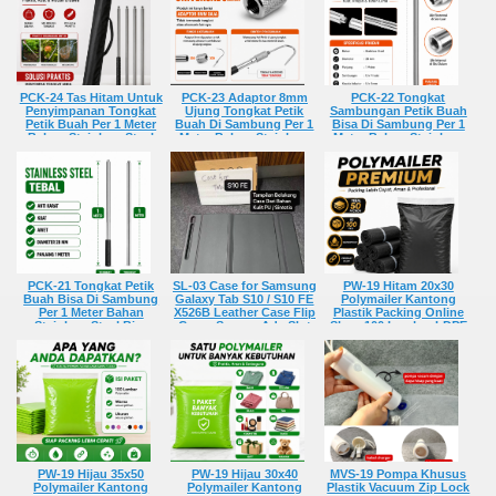
PCK-24 Tas Hitam Untuk
PCK-23 Adaptor 8mm
PCK-22 Tongkat
Penyimpanan Tongkat
Ujung Tongkat Petik
Sambungan Petik Buah
Petik Buah Per 1 Meter
Buah Di Sambung Per 1
Bisa Di Sambung Per 1
Bahan Stainless Steel
Meter Bahan Stainless
Meter Bahan Stainless
Bisa Pasang Gergaji
Steel Bisa Pasang
Steel Bisa Pasang
Sabit Jaring Buat Kait
Gergaji Sabit Jaring Buat
Gergaji Sabit Jaring Buat
Cocok Berkebun
Kait Cocok Berkebun
Kait Cocok Berkebun
Rp 19.950,-
Rp 13.510,-
Rp 45.150,-
PCK-21 Tongkat Petik
SL-03 Case for Samsung
PW-19 Hitam 20x30
Buah Bisa Di Sambung
Galaxy Tab S10 / S10 FE
Polymailer Kantong
Per 1 Meter Bahan
X526B Leather Case Flip
Plastik Packing Online
Stainless Steel Bisa
Cover Sarung Ada Slot
Shop 100 Lembar LDPE
Pasang Gergaji Sabit
Simpan
Premium Tebal Glossy
Jaring Buat Kait Cocok
Rp 110.040,-
Anti Air Perekat Kuat
Berkebun
Rp 280,-
Rp 50.120,-
PW-19 Hijau 35x50
PW-19 Hijau 30x40
MVS-19 Pompa Khusus
Polymailer Kantong
Polymailer Kantong
Plastik Vacuum Zip Lock